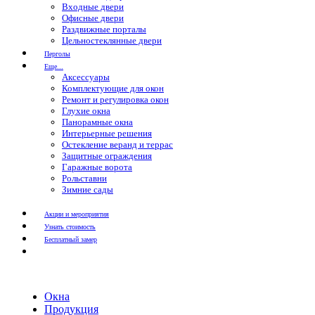
Входные двери
Офисные двери
Раздвижные порталы
Цельностеклянные двери
Перголы
Еще...
Аксессуары
Комплектующие для окон
Ремонт и регулировка окон
Глухие окна
Панорамные окна
Интерьерные решения
Остекление веранд и террас
Защитные ограждения
Гаражные ворота
Рольставни
Зимние сады
Акции и мероприятия
Узнать стоимость
Бесплатный замер
Окна
Продукция