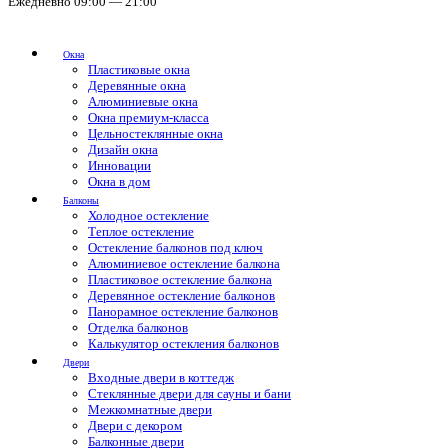
Ежедневно 09:00 — 21:00
Окна
Пластиковые окна
Деревянные окна
Алюминиевые окна
Окна премиум-класса
Цельностеклянные окна
Дизайн окна
Инновации
Окна в дом
Балконы
Холодное остекление
Теплое остекление
Остекление балконов под ключ
Алюминиевое остекление балкона
Пластиковое остекление балкона
Деревянное остекление балконов
Панорамное остекление балконов
Отделка балконов
Калькулятор остекления балконов
Двери
Входные двери в коттедж
Стеклянные двери для сауны и бани
Межкомнатные двери
Двери с декором
Балконные двери