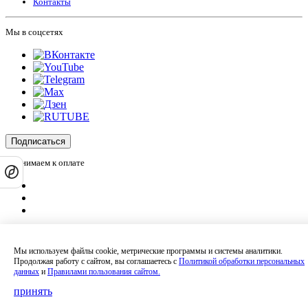
Контакты
Мы в соцсетях
Подписаться
Принимаем к оплате
Оплатить заказ
Оставляя на сайте свои контактные данные, Вы даете согласие на обработку
Мы используем файлы cookie, метрические программы и системы аналитики.
своих персональных данных в соответствии с
политикой
Продолжая работу с сайтом, вы соглашаетесь с
Политикой обработки персональных
конфиденциальности
.
данных
и
Правилами пользования сайтом.
Сайт не является публичной офертой и носит информационный характер.
Политика обработки персональных данных
,
Согласие на обработку
принять
персональных данных
,
Согласие на получение рекламных материалов
.